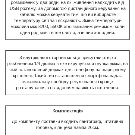
розміщених у два ряди, на які живлення надходить від
USB роз’єму. За допомогою дистанційного керування на
кабелю можна керувати тим, що ви вибираєте
температуру світла і яскравість. Зміна температури
можлива між 3200, 5500К або змішаним режимом, коли
один ряд має тепле світло, а інший холодний.
З внутрішньої сторони кільця присутній отвір з
різьбленням 1/4 дюйма в яке вкручується гнучка ніжка, на
якій встановлений держак для телефону на шарнірному
кріпленні. Такий тип встановлення смартфона надає
максимальну свободу регулювання і краще
розташування з огляданням на якість освітлення.
Комплектація
До комплекту поставки входить пантограф, штативна
головка, кільцева лампа 26см.