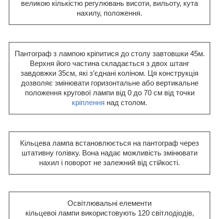
великою кількістю регулювань висоти, вильоту, кута
нахилу, положення.
Пантограф з лампою кріпитися до столу завтовшки 45м.
Верхня його частина складається з двох штанг
завдовжки 35см, які з’єднані коліном. Ця конструкція
дозволяє змінювати горизонтальне або вертикальне
положення кругової лампи від 0 до 70 см від точки
кріплення
над столом.
Кільцева лампа встановлюється на пантограф через
штативну голівку. Вона надає можливість змінювати
нахил і поворот не залежний від стійкості.
Освітлювальні елементи
кільцевоі лампи використовують 120 світлодіодів,