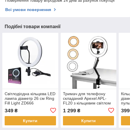
Повернення товару впродовж 14 днів за рахунок покупця
Всі умови повернення
Подібні товари компанії
Світлодіодна кільцева LED
Тримач для телефону
Кіль
лампа діаметр 26 см Ring
складаний Apexel APL-
діам
Fill Light ZD666
FL20 з кільцевим світлом
пуль
на 26 см 2700-5500K Ra
USB 
349
1 299
399
₴
₴
97+
Купити
Купити