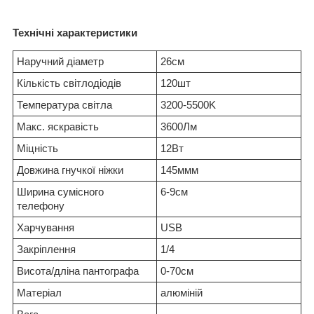
Технічні характеристики
Наручний діаметр
26см
Кількість світлодіодів
120шт
Температура світла
3200-5500K
Макс. яскравість
3600Лм
Міцність
12Вт
Довжина гнучкої ніжки
145ммм
Ширина сумісного
6-9см
телефону
Харчування
USB
Закріплення
1/4
Висота/дліна пантографа
0-70см
Матеріал
алюміній