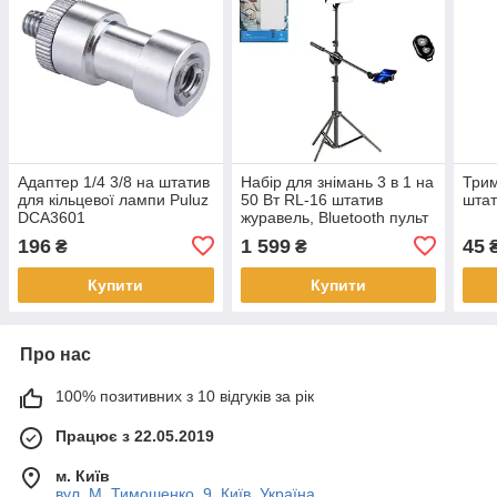
Адаптер 1/4 3/8 на штатив
Набір для знімань 3 в 1 на
Трим
для кільцевої лампи Puluz
50 Вт RL-16 штатив
штат
DCA3601
журавель, Bluetooth пульт
196
1 599
45
₴
₴
Купити
Купити
Про нас
100% позитивних з 10 відгуків за рік
Працює з 22.05.2019
м. Київ
вул. М. Тимошенко, 9, Київ, Україна