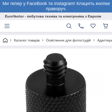
Ми тепер у FaceBook та Instagram! Клацніть кнопки
праворуч.
EuroVector - побутова техніка та електроніка з Європи
Каталог товарів
Освітлення для фотостудій
Адаптери