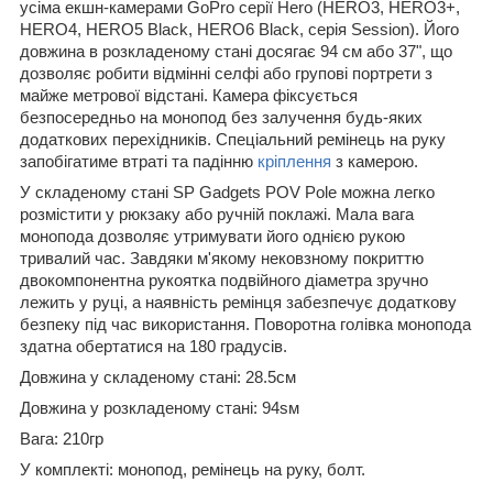
усіма екшн-камерами GoPro серії Hero (HERO3, HERO3+,
HERO4, HERO5 Black, HERO6 Black, серія Session). Його
довжина в розкладеному стані досягає 94 см або 37", що
дозволяє робити відмінні селфі або групові портрети з
майже метрової відстані. Камера фіксується
безпосередньо на монопод без залучення будь-яких
додаткових перехідників. Спеціальний ремінець на руку
запобігатиме втраті та падінню
кріплення
з камерою.
У складеному стані SP Gadgets POV Pole можна легко
розмістити у рюкзаку або ручній поклажі. Мала вага
монопода дозволяє утримувати його однією рукою
тривалий час. Завдяки м'якому нековзному покриттю
двокомпонентна рукоятка подвійного діаметра зручно
лежить у руці, а наявність ремінця забезпечує додаткову
безпеку під час використання. Поворотна голівка монопода
здатна обертатися на 180 градусів.
Довжина у складеному стані: 28.5см
Довжина у розкладеному стані: 94sм
Вага: 210гр
У комплекті: монопод, ремінець на руку, болт.