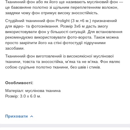
Тканинний фон або як його ще називають мусліновий фон —
це бавовняне полотно зі щільним переплетенням волокон,
завдяки чому фон отримує високу зносостійкість.
Студійний тканинний фон
Prolight (3 м.×6 м.)
призначений
для відео- та фотознімання. Розмір 3x6 м дасть змогу
використовувати фон у більшості ситуацій. Для встановлення
рекомендуємо використовувати фото-ворота. Також можна
просто закріпити його на стіні фотостудії підручними
засобами.
Тканинний фон виготовлений із високоякісної муслінової
тканини, товста та зносостійка, м'яка та не м'яка. Фон являє
собою суцільне полотно тканини, без швів і стиків.
Особливості:
Матеріал: муслінова тканина
Розмір: 3.0 x 6.0 м.
Приховати