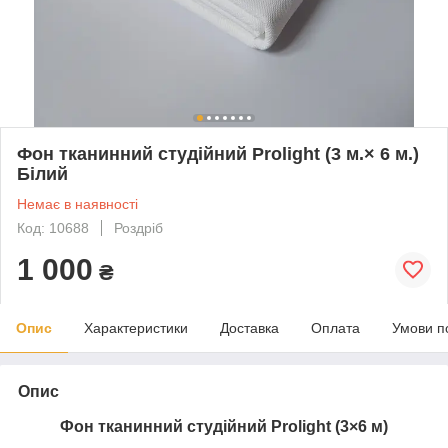
Фон тканинний студійний Prolight (3 м.× 6 м.)
Білий
Немає в наявності
Код: 10688
Роздріб
1 000
₴
Опис
Характеристики
Доставка
Оплата
Умови п
Опис
Фон тканинний студійний Prolight (3×6 м)