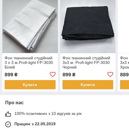
Фон тканинний студійний
Фон тканинний студійний
Фон 
3 х 3 м.Profi-light FP-3030
3х3 м. Profi-light FP-3030
3х3 
Білий
Чорний
Хро
899
899
889
₴
₴
Купити
Купити
Про нас
100% позитивних з 10 відгуків за рік
Працює з 22.05.2019