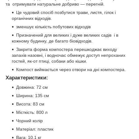
та отримувати натуральне добриво — перегній.
Це чудовий спосіб позбутися трави, листя, гілок і
органічних відходів.
зменшує кількість побутових відходів
Призначений для великих і дуже великих садів і в
кожному будинку, де багато біовідходів.
Закрита форма компостера перешкоджає виходу
запахів назовні, і водночас обмежує доступ непроханих
гостей, як-от птиці, собаки або кішки.
Компост виймається через отвори на дні компостера.
Характеристики:
Довжина: 72 см
Ширина: 135 см
Висота: 83 см
Місткість: 800 л
Чорний колір
Матеріал: пластик
Вага: 10,1 кг