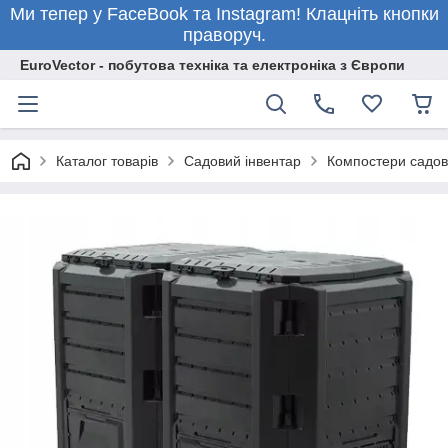
Ми тепер у FaceBook та Instagram! Клацніть кнопки
праворуч.
EuroVector - побутова техніка та електроніка з Європи
Каталог товарів
Садовий інвентар
Компостери садов