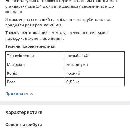
Невелика кульова головка з одним затискним гвинтом має
стандартну різь 1/4 дюйма та дає змогу закріпити все що
завгодно.
Затискач розрахований на кріплення на труби та плоскі
предмети розміром до 20 мм.
Тримач виготовлений з металу, на захоплення гумові
накладки, наконечник знімний.
Технічні характеристики
Тип кріплення
резьба 1/4"
Матеріал
метал/гума
Колір
чорний
Вага
0,52 кг
Приховати
Характеристики
Основні атрибути