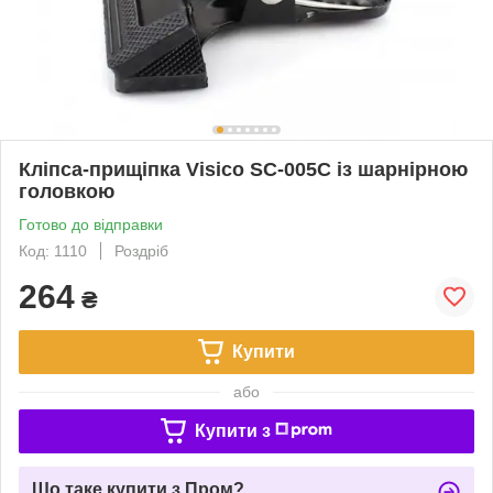
Кліпса-прищіпка Visico SC-005C із шарнірною
головкою
Готово до відправки
Код: 1110
Роздріб
264
₴
Купити
або
Купити з
Що таке купити з Пром?