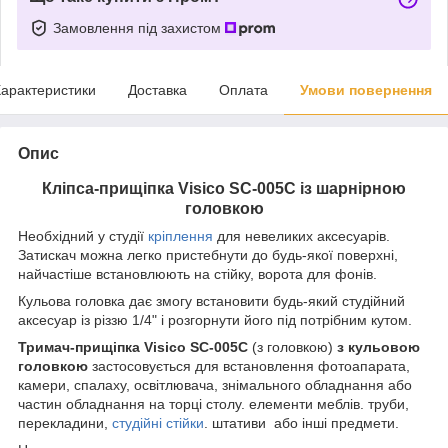
Замовлення під захистом
арактеристики
Доставка
Оплата
Умови повернення
Опис
Кліпса-прищіпка Visico SC-005C із шарнірною
головкою
Необхідний у студії
кріплення
для невеликих аксесуарів.
Затискач можна легко пристебнути до будь-якої поверхні,
найчастіше встановлюють на стійку, ворота для фонів.
Кульова головка дає змогу встановити будь-який студійний
аксесуар із різзю 1/4" і розгорнути його під потрібним кутом.
Тримач-прищіпка Visico SC-005C
(з головкою)
з кульовою
головкою
застосовується для встановлення фотоапарата,
камери, спалаху, освітлювача, знімального обладнання або
частин обладнання на торці столу. елементи меблів. труби,
перекладини,
студійні стійки
. штативи або інші предмети.