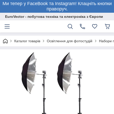
Ми тепер у FaceBook та Instagram! Клацніть кнопки
праворуч.
EuroVector - побутова техніка та електроніка з Європи
Каталог товарів
Освітлення для фотостудій
Набори п