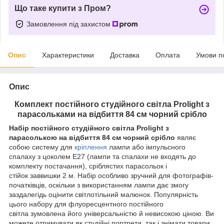
Що таке купити з Пром?
Замовлення під захистом
Опис
Характеристики
Доставка
Оплата
Умови п
Опис
Комплект постійного студійного світла Prolight з
парасольками на відбиття 84 см чорний срібло
Набір постійного студійного світла Prolight з
парасолькою на відбиття 84 см чорний срібло
являє
собою систему для
кріплення
лампи або імпульсного
спалаху з цоколем Е27 (лампи та спалахи не входять до
комплекту постачання), сріблястих парасольок і
стійок заввишки 2 м. Набір особливо зручний для фотографів-
початківців, оскільки з використанням лампи дає змогу
заздалегідь оцінити світлотільний малюнок. Популярність
цього набору для флуоресцентного постійного
світла зумовлена його універсальністю й невисокою ціною. Ви
можете отримувати як студійні портрети, так і знімати товари