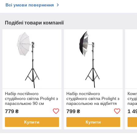
Всі умови повернення
Подібні товари компанії
Набір постійного
Набір постійного
Комп
студійного світла Prolight з
студійного світла Prolight з
студ
парасолькою 90 см
парасолькою на відбиття
пара
84 см чорний срібло
90 с
779
799
1 4
₴
₴
Купити
Купити