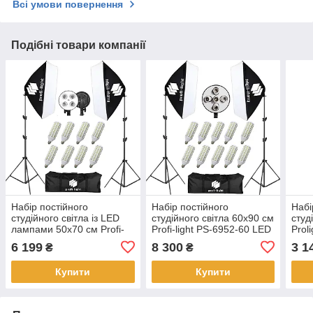
Всі умови повернення
Подібні товари компанії
Набір постійного
Набір постійного
Набі
студійного світла із LED
студійного світла 60х90 см
студ
лампами 50х70 см Profi-
Profi-light PS-6952-60 LED
Prol
light PS-5742-60 LED
10 світлодіодних ламп +
Ламп
6 199
8 300
3 1
₴
₴
сумка
Купити
Купити