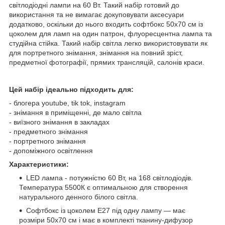
світлодіодні лампи на 60 Вт. Такий набір готовий до
використання та не вимагає докуповувати аксесуари
додатково, оскільки до нього входить софтбокс 50x70 см із
цоколем для ламп на один патрон, флуоресцентна лампа та
студійна стійка. Такий набір світла легко використовувати як
для портретного знімання, знімання на повний зріст,
предметної фотографії, прямих трансляцій, салонів краси.
Цей набір ідеально підходить для:
- блогера youtube, tik tok, instagram
- знімання в приміщенні, де мало світла
- виїзного знімання в закладах
- предметного знімання
- портретного знімання
- допоміжного освітлення
Характеристики:
LED лампа - потужністю 60 Вт, на 168 світлодіодів.
Температура 5500К є оптимальною для створення
натурального денного білого світла.
Софтбокс із цоколем E27 під одну лампу — має
розміри 50x70 см і має в комплекті тканину-дифузор