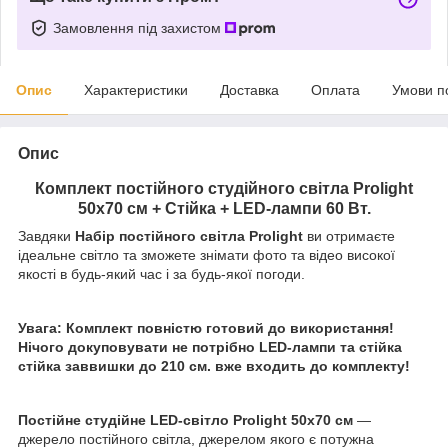
Замовлення під захистом
Опис
Характеристики
Доставка
Оплата
Умови п
Опис
Комплект постійного студійного світла Prolight
50х70 см + Стійка + LED-лампи 60 Вт.
Завдяки
Набір постійного світла Prolight
ви отримаєте
ідеальне світло та зможете знімати фото та відео високої
якості в будь-який час і за будь-якої погоди.
Увага: Комплект повністю готовий до використання!
Нічого докуповувати не потрібно LED-лампи та стійка
стійка заввишки до 210 см. вже входить до комплекту!
Постійне студійне LED-світло Prolight 50х70 см
—
джерело постійного світла, джерелом якого є потужна