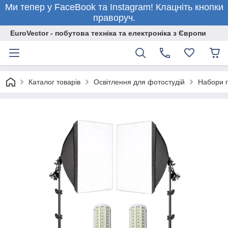
Ми тепер у FaceBook та Instagram! Клацніть кнопки
праворуч.
EuroVector - побутова техніка та електроніка з Європи
Каталог товарів
Освітлення для фотостудій
Набори п