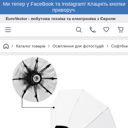
Ми тепер у FaceBook та Instagram! Клацніть кнопки
праворуч.
EuroVector - побутова техніка та електроніка з Європи
Каталог товарів
Освітлення для фотостудій
Софтбокс