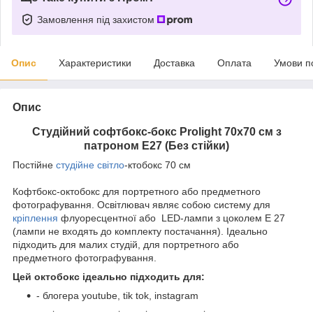
Замовлення під захистом
Опис
Характеристики
Доставка
Оплата
Умови п
Опис
Студійний софтбокс-бокс Prolight 70х70 см з
патроном Е27 (Без стійки)
Постійне
студійне світло
-ктобокс 70 см
Кофтбокс-октобокс для портретного або предметного
фотографування. Освітлювач являє собою систему для
кріплення
флуоресцентної або LED-лампи з цоколем Е 27
(лампи не входять до комплекту постачання). Ідеально
підходить для малих студій, для портретного або
предметного фотографування.
Цей октобокс ідеально підходить для:
- блогера youtube, tik tok, instagram