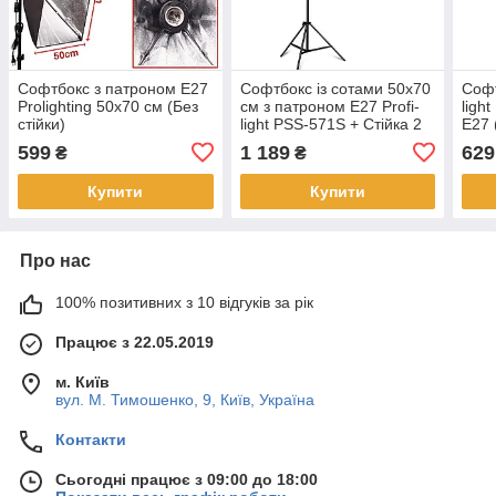
Софтбокс з патроном Е27
Софтбокс із сотами 50х70
Софт
Prolighting 50х70 см (Без
см з патроном Е27 Profi-
ligh
стійки)
light PSS-571S + Стійка 2
Е27 
м
599
1 189
629
₴
₴
Купити
Купити
Про нас
100% позитивних з 10 відгуків за рік
Працює з 22.05.2019
м. Київ
вул. М. Тимошенко, 9, Київ, Україна
Контакти
Сьогодні працює з 09:00 до 18:00