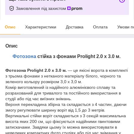
Замовлення під захистом
Опис
Характеристики
Доставка
Оплата
Умови п
Опис
Фотозона
стійка з фонами Prolight 2.0 x 3.0 м.
Фотозона Prolight 2.0 x 3.0 м.
— це якісні ворота в комплекті
з трьома фонами з нетканого матеріалу білого, чорного та
зеленого кольору розміром 3,0 х 3,0 м.
Комір виготовлений із надійного алюмінієвого сплаву та
розрахований для тривалого та постійного використання в
студії або під час виїзних знімань.
Верхня перекладина збірна та складається з 4 частин, даючи
змогу регулювати ширину воріт від 1,5 до 3 метрів.
Вертикальні стійки воріт складаються з 3 секцій максимальна
висота яких 200 см, що фіксуються надійними гвинтовими
затискачами. Завдяки цьому їх можна використовувати в
невеликих компактних фото студіях або під час знімання у