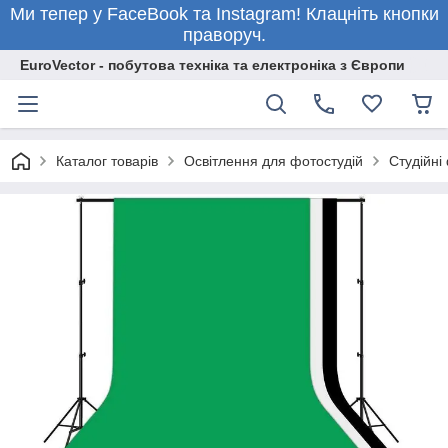
Ми тепер у FaceBook та Instagram! Клацніть кнопки
праворуч.
EuroVector - побутова техніка та електроніка з Європи
Каталог товарів
Освітлення для фотостудій
Студійні