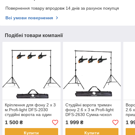
Повернення товару впродовж 14 днів за рахунок покупця
Всі умови повернення
Подібні товари компанії
Кріплення для фону 2 х 3
Студійні ворота тримач
Воро
м.Profi-light DFS-2030
фону 2.6 х 3 м.Profi-light
2.6 
студійні ворота на один
DFS-2630 Сумка-чохол
при
фон + Сумка-чохол
1 500
1 999
1 9
₴
₴
Купити
Купити