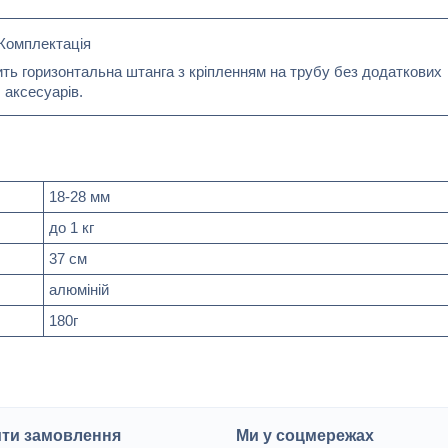
Комплектація
ть горизонтальна штанга з кріпленням на трубу без додаткових
аксесуарів.
18-28 мм
до 1 кг
37 см
алюміній
180г
ити замовлення
Ми у соцмережах