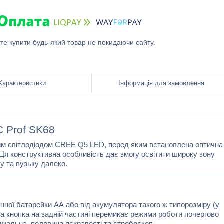
ете купити будь-який товар не покидаючи сайту.
Характеристики
Інформація для замовлення
 Prof SK68
им світлодіодом CREE Q5 LED, перед яким встановлена оптична
Ця конструктивна особливість дає змогу освітити широку зону
у та вузьку далеко.
інної батарейки АА або від акумулятора такого ж типорозміру (у
а кнопка на задній частині перемикає режими роботи почергово
мальна, половина яскравості та стробоскоп.