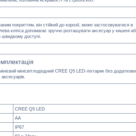
аним покриттям, він стійкий до корозії, може застосовуватися в
алева кліпса допомагає зручно розташувати аксесуар у кишені а
в швидкому доступі.
мплектація
інієвий мінісвітлодіодний CREE Q5 LED-ліхтарик без додаткови
аксесуарів.
CREE Q5 LED
АА
IP67