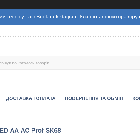
Ми тепер у FaceBook та Instagram! Клацніть кнопки праворуч
ДОСТАВКА І ОПЛАТА
ПОВЕРНЕННЯ ТА ОБМІН
КО
LED АА AC Prof SK68