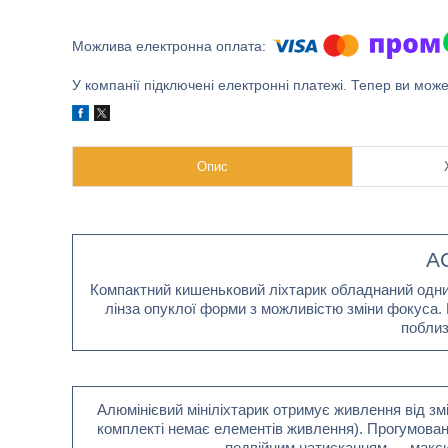
У компанії підключені електронні платежі. Тепер ви мож
Опис
AC
Компактний кишеньковий ліхтарик обладнаний одн
лінза опуклої форми з можливістю зміни фокуса. 
поблиз
Алюмінієвий мініліхтарик отримує живлення від зм
комплекті немає елементів живлення). Прогумован
подвійним натисканням — макси