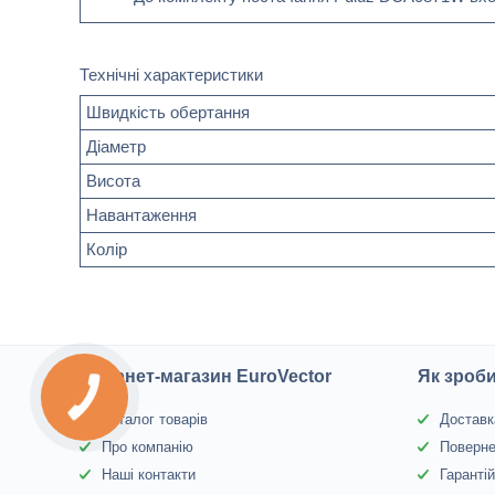
Технічні характеристики
Швидкість обертання
Діаметр
Висота
Навантаження
Колір
Інтернет-магазин EuroVector
Як зроб
КНОПКА
ЗВ'ЯЗКУ
Каталог товарів
Доставк
Про компанію
Поверне
Наші контакти
Гаранті