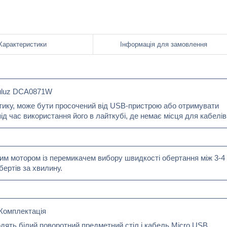
Характеристики
Інформація для замовлення
uluz DCA0871W
тику, може бути просочений від USB-пристрою або отримувати
д час використання його в лайткубі, де немає місця для кабелів
 мотором із перемикачем вибору швидкості обертання між 3-4 
бертів за хвилину.
Комплектація
ять білий поворотний предметний стіл і кабель Micro USB.