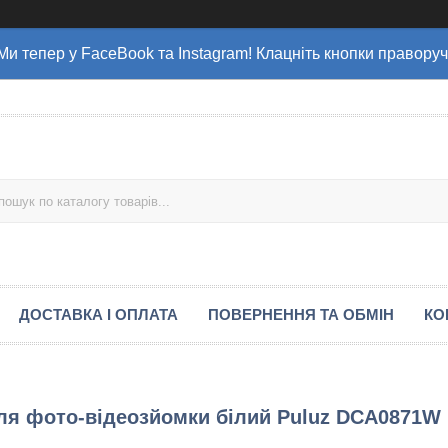
Ми тепер у FaceBook та Instagram! Клацніть кнопки праворуч
ДОСТАВКА І ОПЛАТА
ПОВЕРНЕННЯ ТА ОБМІН
КО
ля фото-відеозйомки білий Puluz DCA0871W