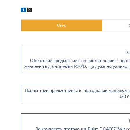
Опис
P
Обертовий предметний стіл виготовлений із плас
живлення від батарейки R20/D, що дуже актуально пі
Поворотний предметний стіл обладнаний малошумним
6-8 о
До комплекту постачання Puluz DCA0871W вход