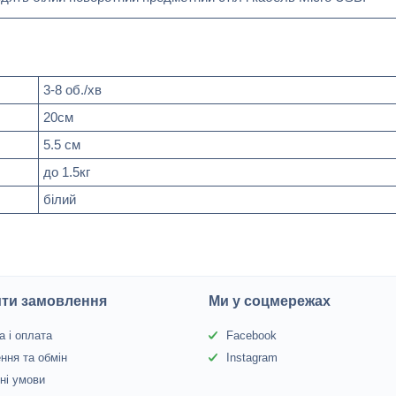
3-8 об./хв
20см
5.5 см
до 1.5кг
білий
ити замовлення
Ми у соцмережах
а і оплата
Facebook
ння та обмін
Instagram
йні умови