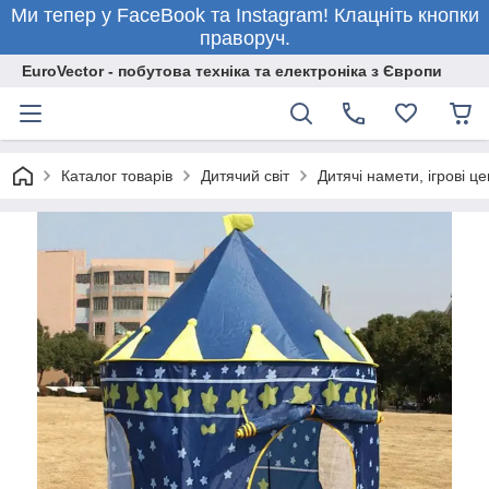
Ми тепер у FaceBook та Instagram! Клацніть кнопки
праворуч.
EuroVector - побутова техніка та електроніка з Європи
Каталог товарів
Дитячий світ
Дитячі намети, ігрові ц