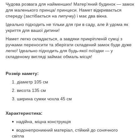
Чудова розвага для найменших! Матер'яний будинок — замок
для маленького принца/ принцеси. Намет відкривається
спереду (застібається на липучку) і має два вікна.
Ідеально підходить не тільки для гри в саду, але й удома як
укриття для вашої дитини!
Намет легко складається, а завдяки прикріпленій сумці з
ручками переносити та зберігати складений замок буде дуже
легко! Ідеально підходить для будь-якої поїздки — у
складеному вигляді займає обмаль місця!
Розмір намету:
діаметр 105 см
висота 135 см
ширина сумки чохла 45 см
Характеристика:
надійна, міцна конструкція
водонепроникний матеріал, стійкий до сонячного
світла