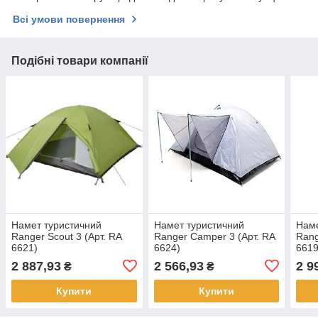
Всі умови повернення
Подібні товари компанії
Намет туристичний
Намет туристичний
Наме
Ranger Scout 3 (Арт. RA
Ranger Сamper 3 (Арт. RA
Rang
6621)
6624)
6619
2 887,93
2 566,93
2 9
₴
₴
Купити
Купити