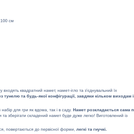
 100 см
у входять квадратний намет, намет-ігло та з'єднувальний їх
 тунелю та будь-якої конфігурації, завдяки кільком виходам і
набір для гри як вдома, так і в саду.
Намет розкладається сама 
и та зберігати складений намет буде дуже легко! Виготовлений із
ься, повертаються до первісної форми,
легкі та гнучкі.