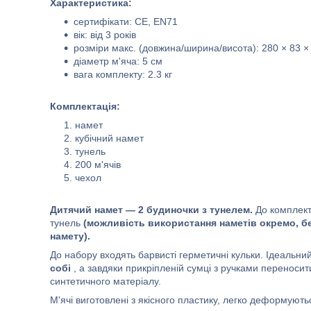
Характеристика:
сертифікати: CE, EN71
вік: від 3 років
розміри макс. (довжина/ширина/висота): 280 × 83 ×
діаметр м'яча: 5 см
вага комплекту: 2.3 кг
Комплектація:
намет
кубічний намет
тунель
200 м'ячів
чехол
Дитячий намет — 2 будиночки з тунелем.
До комплект
тунель
(можливість використання наметів окремо, без
намету).
До набору входять барвисті герметичні кульки. Ідеальний 
собі
, а завдяки прикріпленій сумці з ручками переносит
синтетичного матеріалу.
М'ячі виготовлені з якісного пластику, легко деформуют