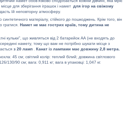
итячий намет обов'язково сподобається кожній дівчині, яка мріє
місце для зберігання іграшок і намет
для ігор на свіжому
адасть їй неповторну атмосферу.
 синтетичного матеріалу, стійкого до пошкоджень. Крім того, він
но гратися.
Намет не має гострих країв, тому дитина не
ні кульки", що живляться від 2 батарейок АА (не входять до
 всередині намету, тому що вам не потрібно шукати місце з
дається
з 20 ламп
.
Канат із лампами має довжину 2,8 метра.
чохла: 45 см; світлий колір: теплий білий; довжина світлового
/130/90 см; вага: 0,911 кг; вага в упаковці: 1,047 кг.