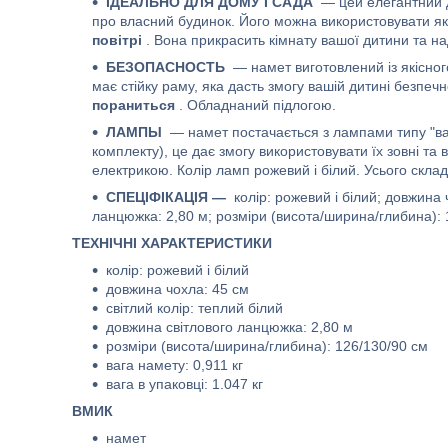
ІДЕАЛЬНО ДЛЯ ДОМУ І САДА
— цей елегантний д
про власний будинок. Його можна використовувати як 
повітрі
. Вона прикрасить кімнату вашої дитини та н
БЕЗОПАСНОСТЬ
— намет виготовлений із якісного
має стійку раму, яка дасть змогу вашій дитині безпеч
пораниться
. Обладнаний підлогою.
ЛАМПЫ
— намет постачається з лампами типу "ват
комплекту), це дає змогу використовувати їх зовні та
електрикою. Колір ламп рожевий і білий. Усього скла
СПЕЦІФІКАЦІЯ —
колір: рожевий і білий; довжина 
ланцюжка: 2,80 м; розміри (висота/ширина/глибина): 126
ТЕХНІЧНІ ХАРАКТЕРИСТИКИ
колір: рожевий і білий
довжина чохла: 45 см
світлий колір: теплий білий
довжина світлового ланцюжка: 2,80 м
розміри (висота/ширина/глибина): 126/130/90 см
вага намету: 0,911 кг
вага в упаковці: 1.047 кг
ВМИК
намет