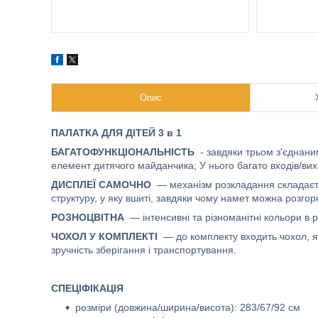
Опис
ПАЛАТКА ДЛЯ ДІТЕЙ 3 в 1
БАГАТОФУНКЦІОНАЛЬНІСТЬ
- завдяки трьом з'єднани
елемент дитячого майданчика; У нього багато входів/ви
ДИСПЛЕЇ САМОЧНО
— механізм розкладання складаєтьс
структуру, у яку вшиті, завдяки чому намет можна розгор
РОЗНОЦВІТНА
— інтенсивні та різноманітні кольори в 
ЧОХОЛ У КОМПЛЕКТІ
— до комплекту входить чохол, як
зручність зберігання і транспортування.
СПЕЦІФІКАЦІЯ
розміри (довжина/ширина/висота): 283/67/92 см