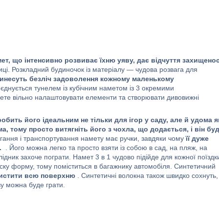
ет, що інтенсивно розвиває їхню уяву, дає відчуття захищенос
лиці. Розкладний будиночок із матеріалу — чудова розвага для
принесуть безліч задоволення кожному маленькому
'єднується тунелем із кубічним наметом із 3 окремими
жете вільно налаштовувати елементи та створювати дивовижні
обить його ідеальним не тільки для ігор у саду, але й удома я
, тому просто витягніть його з чохла, що додається, і він бу
ігання і транспортування намету має ручки, завдяки чому
її дуже
.
. Його можна легко та просто взяти із собою в сад, на пляж, на
ідник захоче пограти. Намет 3 в 1 чудово підійде для кожної поїздк
ску форму, тому поміститься в багажнику автомобіля. Синтетичний
чистити всю поверхню
. Синтетичні волокна також швидко сохнуть,
ву можна буде грати.