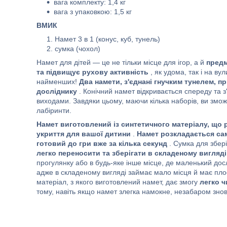
вага комплекту: 1,4 кг
вага з упаковкою: 1,5 кг
ВМИК
Намет 3 в 1 (конус, куб, тунель)
сумка (чохол)
Намет для дітей — це не тільки місце для ігор, а й
предм
та підвищує рухову активність
, як удома, так і на ву
найменших!
Два намети, з'єднані гнучким тунелем, 
досліднику
. Конічний намет відкривається спереду та з
виходами. Завдяки цьому, маючи кілька наборів, ви змо
лабіринти.
Намет виготовлений із синтетичного матеріалу, що р
укриття для вашої дитини
.
Намет розкладається сама
готовий до гри вже за кілька секунд
. Сумка для збер
легко переносити та зберігати в складеному вигляді
прогулянку або в будь-яке інше місце, де маленький досл
адже в складеному вигляді займає мало місця й має пло
матеріал, з якого виготовлений намет, дає змогу
легко 
тому, навіть якщо намет злегка намокне, незабаром зно