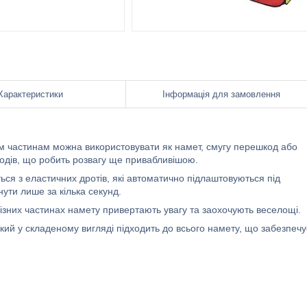
Характеристики
Інформація для замовлення
м частинам можна використовувати як намет, смугу перешкод або
ходів, що робить розвагу ще привабливішою.
я з еластичних дротів, які автоматично підлаштовуються під
нути лише за кілька секунд.
різних частинах намету привертають увагу та заохочують веселощі.
ий у складеному вигляді підходить до всього намету, що забезпечу