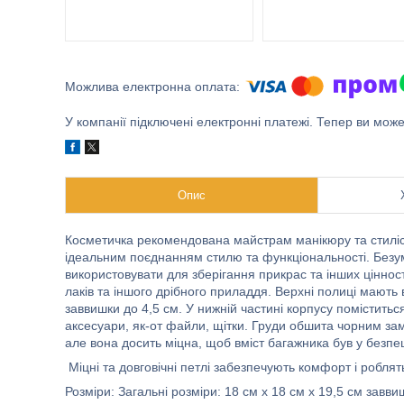
У компанії підключені електронні платежі. Тепер ви мож
Опис
Косметичка рекомендована майстрам манікюру та стиліс
ідеальним поєднанням стилю та функціональності. Безу
використовувати для зберігання прикрас та інших цінн
лаків та іншого дрібного приладдя. Верхні полиці мають
заввишки до 4,5 см. У нижній частині корпусу помістить
аксесуари, як-от файли, щітки. Груди обшита чорним за
але вона досить міцна, щоб вміст багажника був у безпе
Міцні та довговічні петлі забезпечують комфорт і робл
Розміри: Загальні розміри: 18 см х 18 см х 19,5 см завви