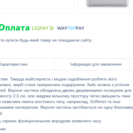
ете купити будь-який товар не покидаючи сайту.
Характеристики
Інформація для замовлення
там. Тверда майстерність і модне оздоблення роблять його
мовно, виріб стане прекрасним подарунком. Кейс можна з успіхом
остей. Верхня частина обладнана двома дворівневими полицями для
 висоту 2,5 см, але завдяки вільному простору легко вміщають лаки
ся невелика лампа мостового типу, наприклад, SUNmini та інші
мшевим матеріалом. Верхня частина застібається на одну блискавку
ці
ять скриню функціональною впродовж тривалого часу.
шки