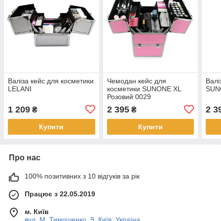
Валіза кейс для косметики
Чемодан кейс для
Валі
LELANI
косметики SUNONE XL
SUN
Розовий 0029
1 209
2 395
2 3
₴
₴
Купити
Купити
Про нас
100% позитивних з 10 відгуків за рік
Працює з 22.05.2019
м. Київ
вул. М. Тимошенко, 9, Київ, Україна