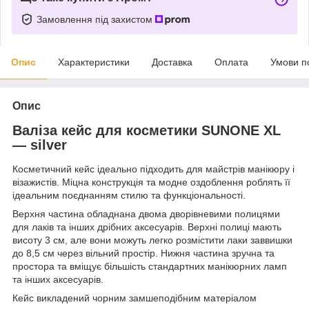
Замовлення під захистом
Опис
Характеристики
Доставка
Оплата
Умови п
Опис
Валіза кейс для косметики SUNONE XL
— silver
Косметичний кейс ідеально підходить для майстрів манікюру і
візажистів. Міцна конструкція та модне оздоблення роблять її
ідеальним поєднанням стилю та функціональності.
Верхня частина обладнана двома дворівневими полицями
для лаків та інших дрібних аксесуарів. Верхні полиці мають
висоту 3 см, але вони можуть легко розмістити лаки заввишки
до 8,5 см через вільний простір. Нижня частина зручна та
простора та вміщує більшість стандартних манікюрних ламп
та інших аксесуарів.
Кейс викладений чорним замшеподібним матеріалом