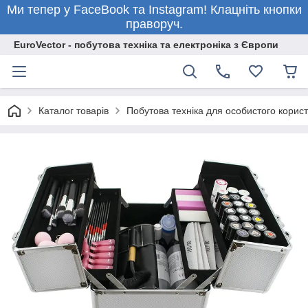
Ми тепер у FaceBook та Instagram! Клацніть кнопки
праворуч.
EuroVector - побутова техніка та електроніка з Європи
Каталог товарів
Побутова техніка для особистого корис