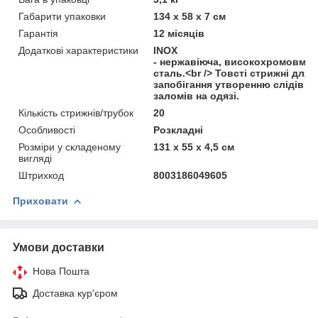
Габарити упаковки
134 х 58 х 7 см
Гарантія
12 місяців
Додаткові характеристики
INOX
- нержавіюча, високохромовміс
сталь.<br /> Товсті стрижні для
запобігання утворенню слідів
заломів на одязі.
Кількість стрижнів/трубок
20
Особливості
Розкладні
Розміри у складеному
131 x 55 x 4,5 см
вигляді
Штрихкод
8003186049605
Приховати
Умови доставки
Нова Пошта
Доставка кур'єром