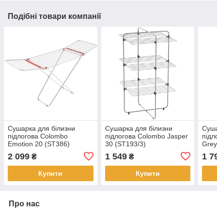
Подібні товари компанії
Сушарка для білизни
Сушарка для білизни
Суша
підлогова Colombo
підлогова Colombo Jasper
підл
Emotion 20 (ST386)
30 (ST193/3)
Grey
2 099
1 549
1 7
₴
₴
Купити
Купити
Про нас