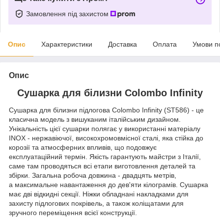
Замовлення під захистом
Опис
Характеристики
Доставка
Оплата
Умови п
Опис
Сушарка для білизни Colombo Infinity
Сушарка для білизни підлогова Colombo Infinity (ST586) - це
класична модель з вишуканим італійським дизайном.
Унікальність цієї сушарки полягає у використанні матеріалу
INOX - нержавіючої, високохромовмісної сталі, яка стійка до
корозії та атмосферних впливів, що подовжує
експлуатаційний термін. Якість гарантують майстри з Італії,
саме там проводяться всі етапи виготовлення деталей та
збірки. Загальна робоча довжина - двадцять метрів,
а максимальне навантаження до дев'яти кілограмів. Сушарка
має дві відкидні секції. Ніжки обладнані накладками для
захисту підлогових покрівель, а також коліщатами для
зручного переміщення всієї конструкції.