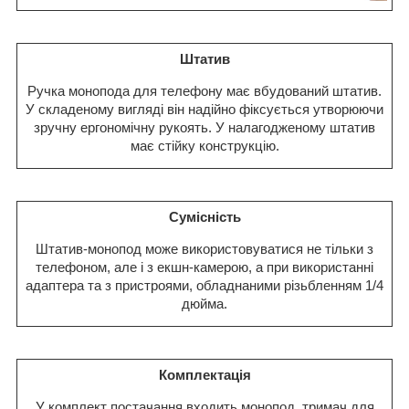
Штатив
Ручка монопода для телефону має вбудований штатив.
У складеному вигляді він надійно фіксується утворюючи
зручну ергономічну рукоять. У налагодженому штатив
має стійку конструкцію.
Сумісність
Штатив-монопод може використовуватися не тільки з
телефоном, але і з екшн-камерою, а при використанні
адаптера та з пристроями, обладнаними різьбленням 1/4
дюйма.
Комплектація
У комплект постачання входить монопод, тримач для