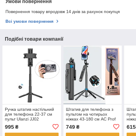
Умови повернення
Повернення товару впродовж 14 днів за рахунок покупця
Всі умови повернення
Подібні товари компанії
Ручка штатив настільний
Штатив для телефона з
Штат
для телефона 22-37 см
пультом на чотирьох
пуль
пульт Ulanzi JJ02
ніжках 43-180 см AC Prof
ніжк
P515TK Aluminum
P185
995
749
615
₴
₴