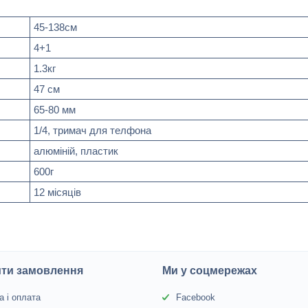
45-138см
4+1
1.3кг
47 см
65-80 мм
1/4, тримач для телфона
алюміній, пластик
600г
12 місяців
ити замовлення
Ми у соцмережах
а і оплата
Facebook