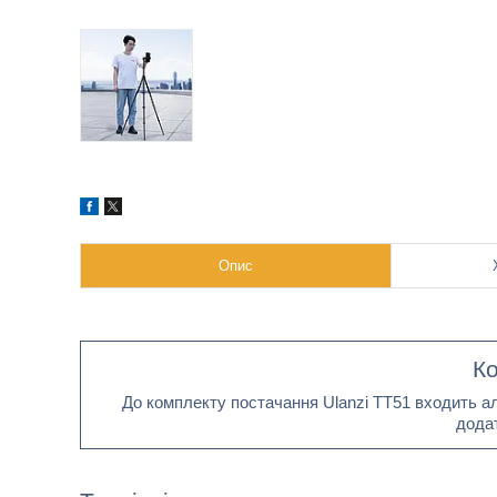
Опис
Ко
До комплекту постачання Ulanzi TT51 входить а
додат