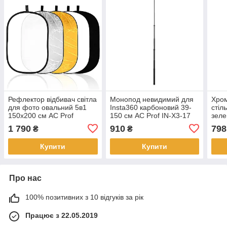
Рефлектор відбивач світла
Монопод невидимий для
Хром
для фото овальний 5в1
Insta360 карбоновий 39-
стіл
150x200 см AC Prof
150 см AC Prof IN-X3-17
зеле
RO1520
460
1 790
910
798
₴
₴
Купити
Купити
Про нас
100% позитивних з 10 відгуків за рік
Працює з 22.05.2019