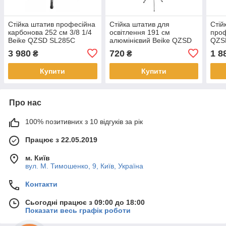
Стійка штатив професійна
Стійка штатив для
Стій
карбонова 252 см 3/8 1/4
освітлення 191 см
проф
Beike QZSD SL285C
алюмінієвий Beike QZSD
QZS
LS26-4
3 980
720
1 8
₴
₴
Купити
Купити
Про нас
100% позитивних з 10 відгуків за рік
Працює з 22.05.2019
м. Київ
вул. М. Тимошенко, 9, Київ, Україна
Контакти
Сьогодні працює з 09:00 до 18:00
Показати весь графік роботи