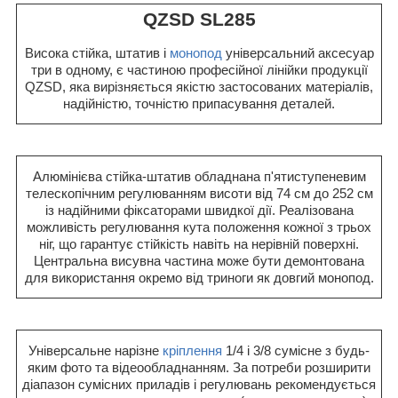
QZSD SL285
Висока стійка, штатив і
монопод
універсальний аксесуар
три в одному, є частиною професійної лінійки продукції
QZSD, яка вирізняється якістю застосованих матеріалів,
надійністю, точністю припасування деталей.
Алюмінієва стійка-штатив обладнана п'ятиступеневим
телескопічним регулюванням висоти від 74 см до 252 см
із надійними фіксаторами швидкої дії. Реалізована
можливість регулювання кута положення кожної з трьох
ніг, що гарантує стійкість навіть на нерівній поверхні.
Центральна висувна частина може бути демонтована
для використання окремо від триноги як довгий монопод.
Універсальне нарізне
кріплення
1/4 і 3/8 сумісне з будь-
яким фото та відеообладнанням. За потреби розширити
діапазон сумісних приладів і регулювань рекомендується