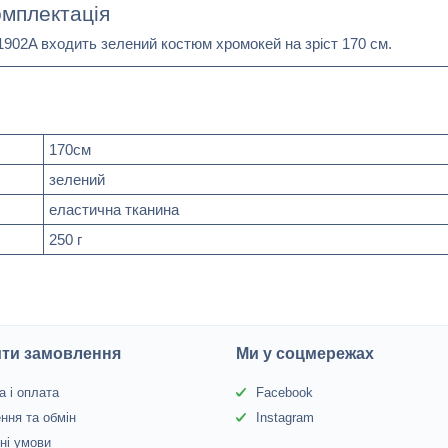
мплектація
902A входить зелений костюм хромокей на зріст 170 см.
170см
зелений
еластична тканина
250 г
ити замовлення
Ми у соцмережах
а і оплата
Facebook
ння та обмін
Instagram
йні умови