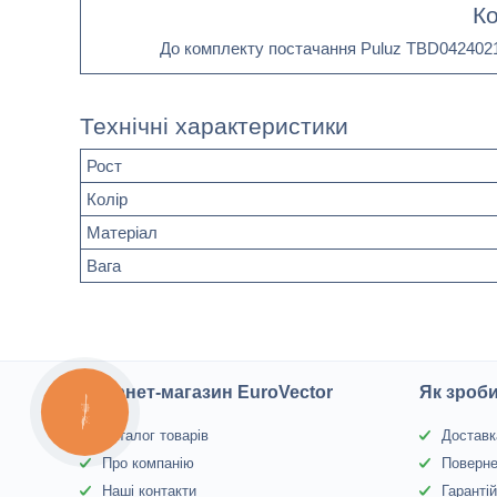
Ко
До комплекту постачання Puluz TBD0424021
Технічні характеристики
Рост
Колір
Матеріал
Вага
Інтернет-магазин EuroVector
Як зроб
КНОПКА
ЗВ'ЯЗКУ
Каталог товарів
Доставк
Про компанію
Поверне
Наші контакти
Гаранті