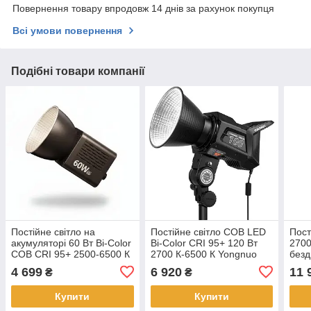
Повернення товару впродовж 14 днів за рахунок покупця
Всі умови повернення
Подібні товари компанії
Постійне світло на
Постійне світло COB LED
Пост
акумуляторі 60 Вт Bi-Color
Bi-Color CRI 95+ 120 Вт
2700
COB CRI 95+ 2500-6500 К
2700 К-6500 К Yongnuo
безд
Ulanzi C60
YNRAY100 KIT
Ulan
4 699
6 920
11 
₴
₴
Купити
Купити