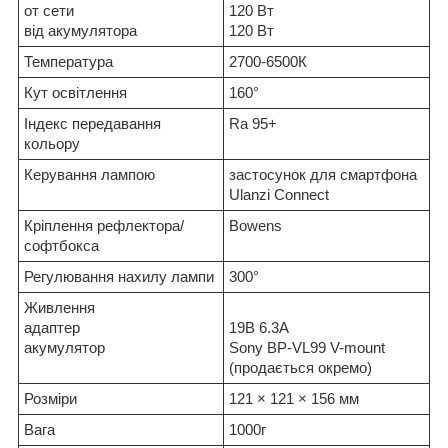
от сети
120 Вт
від акумулятора
120 Вт
Температура
2700-6500К
Кут освітлення
160°
Індекс передавання
Ra 95+
кольору
Керування лампою
застосунок для смартфона
Ulanzi Connect
Кріплення рефлектора/
Bowens
софтбокса
Регулювання нахилу лампи
300°
Живлення
адаптер
19В 6.3А
акумулятор
Sony BP-VL99 V-mount
(продається окремо)
Розміри
121 × 121 × 156 мм
Вага
1000г