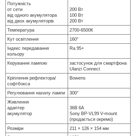
Потужність
от сети
200 Вт
від одного акумулятора
100 Вт
від двох акумуляторів
200 Вт
Температура
2700-6500К
Кут освітлення
160°
Індекс передавання
Ra 95+
кольору
Керування лампою
застосунок для смартфона
Ulanzi Connect
Кріплення рефлектора/
Bowens
софтбокса
Регулювання нахилу лампи
300°
Живлення
адаптер
36В 6А
акумулятор
Sony BP-VL99 V-mount
(продається окремо)
Розміри
211 × 126 × 154 мм