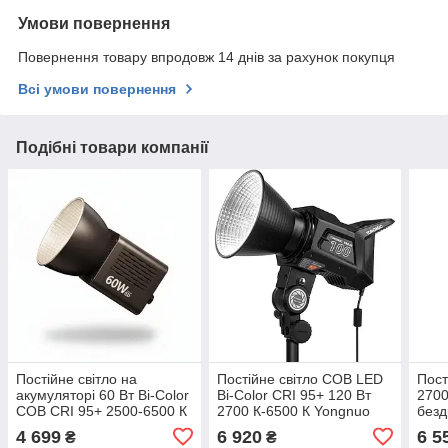
Умови повернення
Повернення товару впродовж 14 днів за рахунок покупця
Всі умови повернення
Подібні товари компанії
Постійне світло на
Постійне світло COB LED
Пост
акумуляторі 60 Вт Bi-Color
Bi-Color CRI 95+ 120 Вт
2700
COB CRI 95+ 2500-6500 К
2700 К-6500 К Yongnuo
безд
Ulanzi C60
YNRAY100 KIT
Ulan
4 699
6 920
6 5
₴
₴