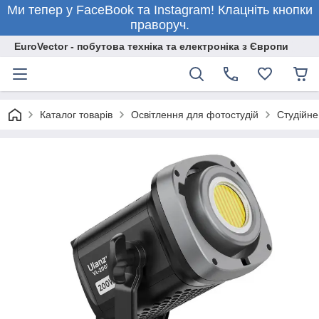
Ми тепер у FaceBook та Instagram! Клацніть кнопки
праворуч.
EuroVector - побутова техніка та електроніка з Європи
Каталог товарів
Освітлення для фотостудій
Студійне