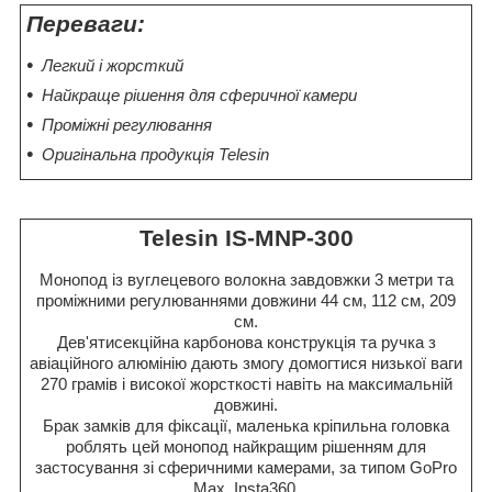
Переваги:
Легкий і жорсткий
Найкраще рішення для сферичної камери
Проміжні регулювання
Оригінальна продукція Telesin
Telesin IS-MNP-300
Монопод із вуглецевого волокна завдовжки 3 метри та
проміжними регулюваннями довжини 44 см, 112 см, 209
см.
Дев'ятисекційна карбонова конструкція та ручка з
авіаційного алюмінію дають змогу домогтися низької ваги
270 грамів і високої жорсткості навіть на максимальній
довжині.
Брак замків для фіксації, маленька кріпильна головка
роблять цей монопод найкращим рішенням для
застосування зі сферичними камерами, за типом GoPro
Max, Insta360.