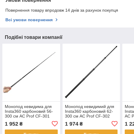
Умови повернення
Повернення товару впродовж 14 днів за рахунок покупця
Всі умови повернення
Подібні товари компанії
Монопод невидима для
Монопод невидимий для
Моно
Insta360 карбоновий 56-
Insta360 карбоновий 62-
Inst
300 см AC Prof CF-301
300 см AC Prof CF-302
AC P
1 952
1 974
1 2
₴
₴