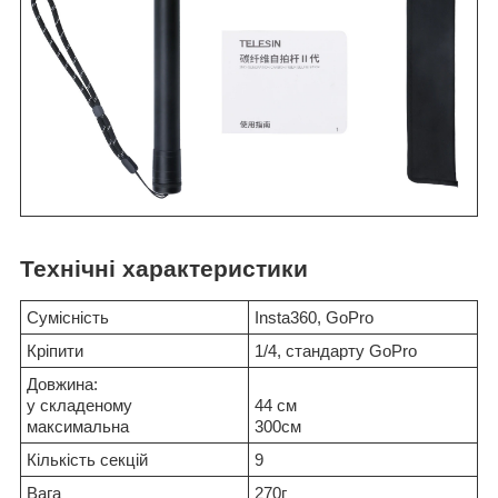
Технічні характеристики
Сумісність
Insta360, GoPro
Кріпити
1/4, стандарту GoPro
Довжина:
у складеному
44 см
максимальна
300см
Кількість секцій
9
Вага
270г