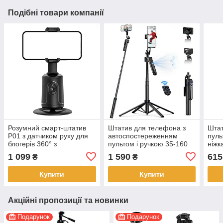
Подібні товари компанії
Розумний смарт-штатив
Штатив для телефона з
Штат
P01 з датчиком руху для
автоспостереженням
пуль
блогерів 360° з
пультом і ручкою 35-160
ніжк
акумулятором
см Telesin P3-MS-03
P185
1 099
1 590
615
₴
₴
Купити
Купити
Акційні пропозиції та новинки
Подарунок
Подарунок