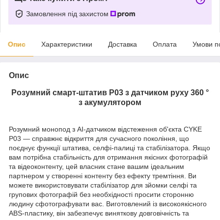
Замовлення під захистом
Опис
Характеристики
Доставка
Оплата
Умови п
Опис
Розумний смарт-штатив P03 з датчиком руху 360 °
з акумулятором
Розумний монопод з AI-датчиком відстеження об'єкта CYKE
P03 — справжнє відкриття для сучасного покоління, що
поєднує функції штатива, селфі-палиці та стабілізатора. Якщо
вам потрібна стабільність для отримання якісних фотографій
та відеоконтенту, цей власник стане вашим ідеальним
партнером у створенні контенту без ефекту тремтіння. Ви
можете використовувати стабілізатор для зйомки селфі та
групових фотографій без необхідності просити сторонню
людину сфотографувати вас. Виготовлений із високоякісного
ABS-пластику, він забезпечує виняткову довговічність та