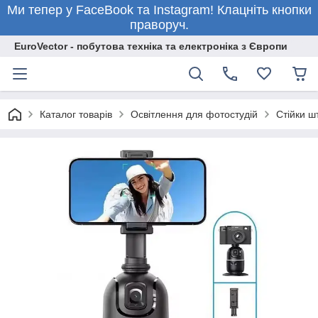
Ми тепер у FaceBook та Instagram! Клацніть кнопки
праворуч.
EuroVector - побутова техніка та електроніка з Європи
Каталог товарів
Освітлення для фотостудій
Стійки ш