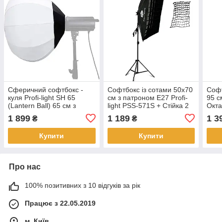
Сферичний софтбокс -
Софтбокс із сотами 50х70
Софт
куля Profi-light SH 65
см з патроном Е27 Profi-
95 с
(Lantern Ball) 65 см з
light PSS-571S + Стійка 2
Окта
байонетом Bowens
м
Bow
1 899
1 189
1 3
₴
₴
Купити
Купити
Про нас
100% позитивних з 10 відгуків за рік
Працює з 22.05.2019
м. Київ