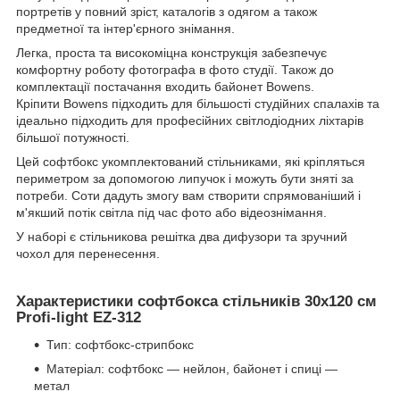
портретів у повний зріст, каталогів з одягом а також
предметної та інтер'єрного знімання.
Легка, проста та високоміцна конструкція забезпечує
комфортну роботу фотографа в фото студії. Також до
комплектації постачання входить байонет Bowens.
Кріпити Bowens підходить для більшості студійних спалахів та
ідеально підходить для професійних світлодіодних ліхтарів
більшої потужності.
Цей софтбокс укомплектований стільниками, які кріпляться
периметром за допомогою липучок і можуть бути зняті за
потреби. Соти дадуть змогу вам створити спрямованіший і
м'якший потік світла під час фото або відеознімання.
У наборі є стільникова решітка два дифузори та зручний
чохол для перенесення.
Характеристики софтбокса стільників 30x120 см
Profi-light EZ-312
Тип: софтбокс-стрипбокс
Матеріал: софтбокс — нейлон, байонет і спиці —
метал