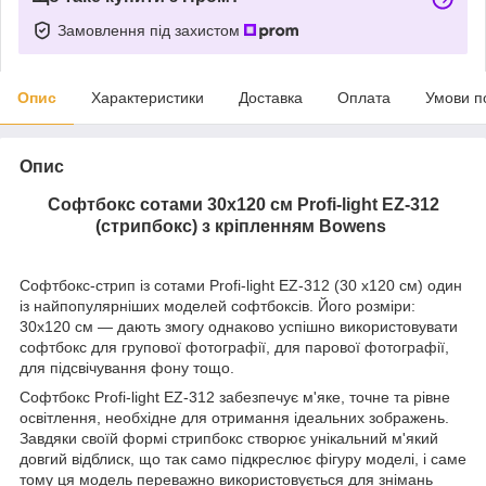
Замовлення під захистом
Опис
Характеристики
Доставка
Оплата
Умови п
Опис
Софтбокс сотами 30x120 см Profi-light EZ-312
(стрипбокс) з кріпленням Bowens
Софтбокс-стрип із сотами Profi-light EZ-312 (30 х120 см) один
із найпопулярніших моделей софтбоксів. Його розміри:
30х120 см — дають змогу однаково успішно використовувати
софтбокс для групової фотографії, для парової фотографії,
для підсвічування фону тощо.
Софтбокс Profi-light EZ-312 забезпечує м'яке, точне та рівне
освітлення, необхідне для отримання ідеальних зображень.
Завдяки своїй формі стрипбокс створює унікальний м'який
довгий відблиск, що так само підкреслює фігуру моделі, і саме
тому ця модель переважно використовується для знімань