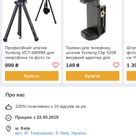
Професійний штатив
Тримач для телефону
Штат
Yunteng VCT-686RM для
штатив Yunteng Clip 5208
фото
смартфона та фото та
висувний адаптер для
см Y
відео камер
кріплення смартфона
999
149
1 3
₴
₴
Купити
Купити
Про нас
100% позитивних з 10 відгуків за рік
Працює з 22.05.2019
м. Київ
вул. М. Тимошенко, 9, Київ, Україна