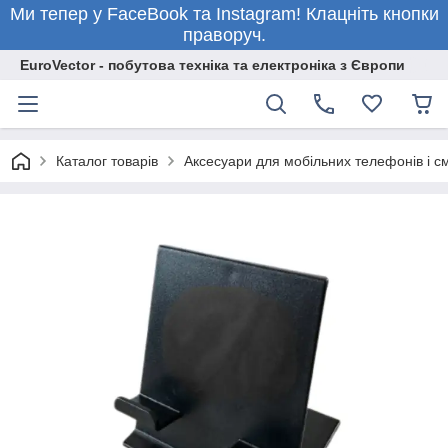
Ми тепер у FaceBook та Instagram! Клацніть кнопки
праворуч.
EuroVector - побутова техніка та електроніка з Європи
Каталог товарів
Аксесуари для мобільних телефонів і с