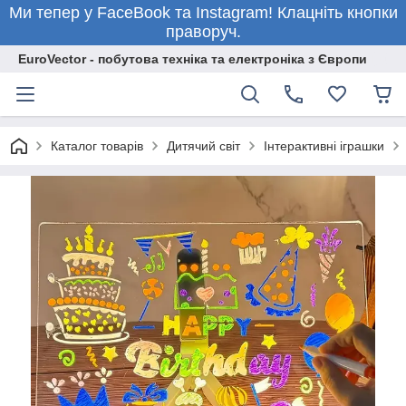
Ми тепер у FaceBook та Instagram! Клацніть кнопки
праворуч.
EuroVector - побутова техніка та електроніка з Європи
Каталог товарів
Дитячий світ
Інтерактивні іграшки