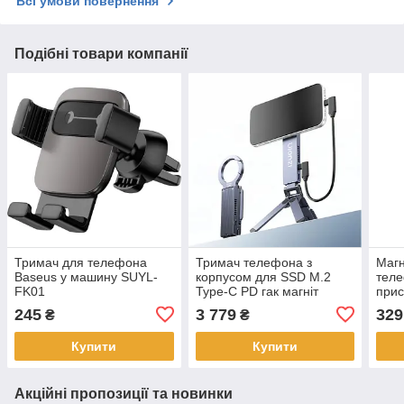
Всі умови повернення
Подібні товари компанії
Тримач для телефона
Тримач телефона з
Магн
Baseus у машину SUYL-
корпусом для SSD M.2
теле
FK01
Type-C PD гак магніт
прис
MagSafe Ulanzi MA58
245
3 779
329
₴
₴
Купити
Купити
Акційні пропозиції та новинки