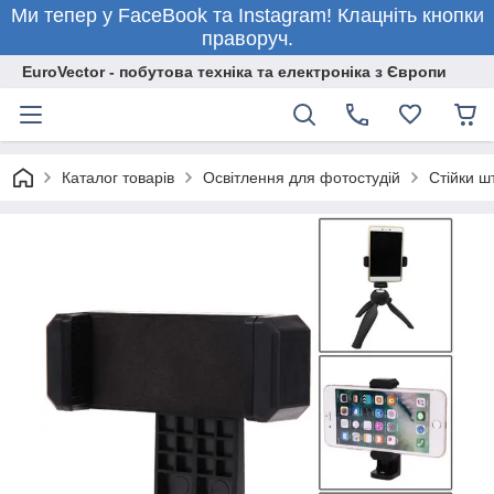
Ми тепер у FaceBook та Instagram! Клацніть кнопки
праворуч.
EuroVector - побутова техніка та електроніка з Європи
Каталог товарів
Освітлення для фотостудій
Стійки ш