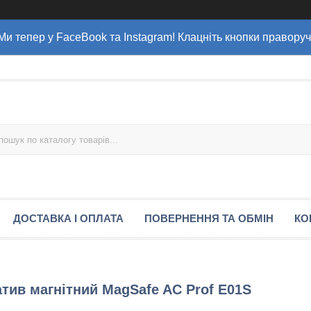
Ми тепер у FaceBook та Instagram! Клацніть кнопки праворуч
ДОСТАВКА І ОПЛАТА
ПОВЕРНЕННЯ ТА ОБМІН
КО
тив магнітний MagSafe AC Prof E01S