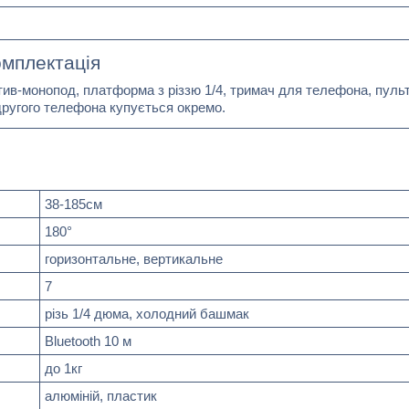
мплектація
ив-монопод, платформа з різзю 1/4, тримач для телефона, пуль
другого телефона купується окремо.
38-185см
180°
горизонтальне, вертикальне
7
різь 1/4 дюма, холодний башмак
Bluetooth 10 м
до 1кг
алюміній, пластик