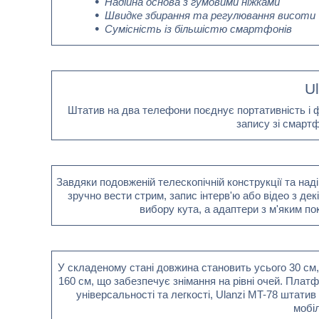
Надійна основа з гумовими ніжками
Швидке збирання та регулювання висоти
Сумісність із більшістю смартфонів
U
Штатив на два телефони поєднує портативність і ф
запису зі смартф
Завдяки подовженій телескопічній конструкції та на
зручно вести стрим, запис інтерв'ю або відео з дек
вибору кута, а адаптери з м'яким п
У складеному стані довжина становить усього 30 см
160 см, що забезпечує знімання на рівні очей. Платфо
універсальності та легкості, Ulanzi MT-78 штатив
мобі