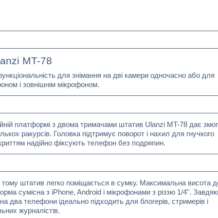
lanzi MT-78
ункціональність для знімання на дві камери одночасно або для
оном і зовнішнім мікрофоном.
дійній платформі з двома тримачами штатив Ulanzi MT-78 дає змо
ількох ракурсів. Головка підтримує поворот і нахил для гнучкого
окриттям надійно фіксують телефон без подряпин.
, тому штатив легко поміщається в сумку. Максимальна висота д
рма сумісна з iPhone, Android і мікрофонами з різзю 1/4". Завдяк
 на два телефони ідеально підходить для блогерів, стримерів і
льних журналістів.