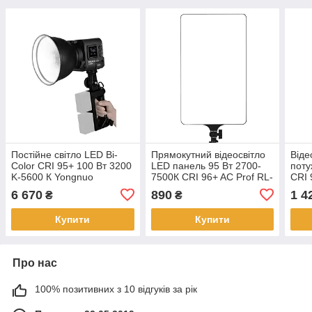
Постійне світло LED Bi-
Прямокутний відеосвітло
Віде
Color CRI 95+ 100 Вт 3200
LED панель 95 Вт 2700-
поту
K-5600 К Yongnuo
7500К CRI 96+ AC Prof RL-
CRI 
YNLUX100 KIT
24
коль
6 670
890
1 4
₴
₴
Купити
Купити
Про нас
100% позитивних з 10 відгуків за рік