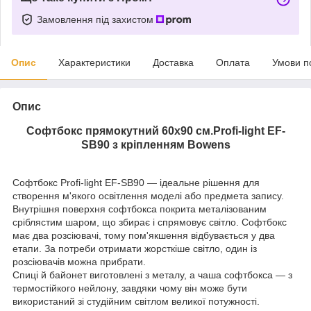
Замовлення під захистом
Опис
Характеристики
Доставка
Оплата
Умови п
Опис
Софтбокс прямокутний 60х90 см.Profi-light EF-
SB90 з кріпленням Bowens
Софтбокс Profi-light EF-SB90 — ідеальне рішення для
створення м'якого освітлення моделі або предмета запису.
Внутрішня поверхня софтбокса покрита металізованим
сріблястим шаром, що збирає і спрямовує світло. Софтбокс
має два розсіювачі, тому пом'якшення відбувається у два
етапи. За потреби отримати жорсткіше світло, один із
розсіювачів можна прибрати.
Спиці й байонет виготовлені з металу, а чаша софтбокса — з
термостійкого нейлону, завдяки чому він може бути
використаний зі студійним світлом великої потужності.