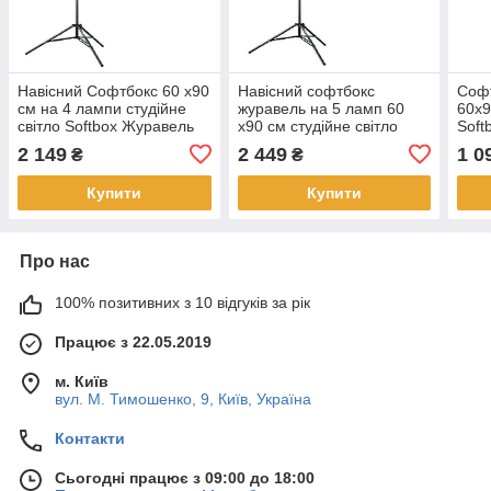
Навісний Софтбокс 60 х90
Навісний софтбокс
Соф
см на 4 лампи студійне
журавель на 5 ламп 60
60х9
світло Softbox Журавель
х90 см студійне світло
Soft
Softbox
кріп
2 149
2 449
1 0
₴
₴
Купити
Купити
Про нас
100% позитивних з 10 відгуків за рік
Працює з 22.05.2019
м. Київ
вул. М. Тимошенко, 9, Київ, Україна
Контакти
Сьогодні працює з 09:00 до 18:00