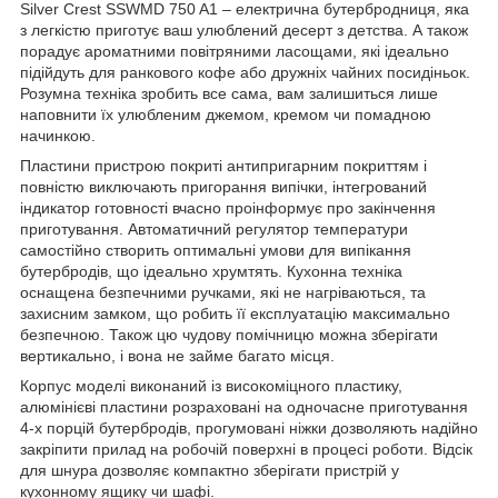
Silver Crest SSWMD 750 A1 – електрична бутербродниця, яка
з легкістю приготує ваш улюблений десерт з детства. А також
порадує ароматними повітряними ласощами, які ідеально
підійдуть для ранкового кофе або дружніх чайних посидіньок.
Розумна техніка зробить все сама, вам залишиться лише
наповнити їх улюбленим джемом, кремом чи помадною
начинкою.
Пластини пристрою покриті антипригарним покриттям і
повністю виключають пригорання випічки, інтегрований
індикатор готовності вчасно проінформує про закінчення
приготування. Автоматичний регулятор температури
самостійно створить оптимальні умови для випікання
бутербродів, що ідеально хрумтять. Кухонна техніка
оснащена безпечними ручками, які не нагріваються, та
захисним замком, що робить її експлуатацію максимально
безпечною. Також цю чудову помічницю можна зберігати
вертикально, і вона не займе багато місця.
Корпус моделі виконаний із високоміцного пластику,
алюмінієві пластини розраховані на одночасне приготування
4-х порцій бутербродів, прогумовані ніжки дозволяють надійно
закріпити прилад на робочій поверхні в процесі роботи. Відсік
для шнура дозволяє компактно зберігати пристрій у
кухонному ящику чи шафі.