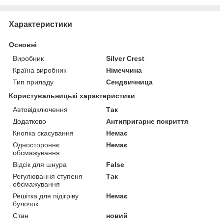
Характеристики
Основні
Виробник
Silver Crest
Країна виробник
Німеччина
Тип приладу
Сендвичница
Користувальницькі характеристики
Автовідключення
Так
Додатково
Антипригарне покриття
Кнопка скасування
Немає
Одностороннє
Немає
обсмажування
Відсік для шнура
False
Регулювання ступеня
Так
обсмажування
Решітка для підігріву
Немає
булочок
Стан
новий